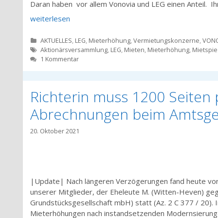
Daran haben vor allem Vonovia und LEG einen Anteil. I
weiterlesen
Kategorien
AKTUELLES
,
LEG
,
Mieterhöhung
,
Vermietungskonzerne
,
VONO
Tags
Aktionärsversammlung
,
LEG
,
Mieten
,
Mieterhöhung
,
Mietspie
1 Kommentar
Richterin muss 1200 Seiten 
Abrechnungen beim Amtsger
20. Oktober 2021
|Update| Nach längeren Verzögerungen fand heute vor
unserer Mitglieder, der Eheleute M. (Witten-Heven) geg
Grundstücksgesellschaft mbH) statt (Az. 2 C 377 / 20).
Mieterhöhungen nach instandsetzenden Modernsierun