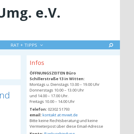
Umg. e.V.
Suche
RAT + TIPPS
Infos
ÖFFNUNGSZEITEN Büro
Schillerstraße 13 in Witten:
Montags u. Dienstags 13.00 – 19.00 Uhr
Donnerstags 10.00 – 13.00 Uhr
und
und 14.00 – 17.00 Uhr.
Freitags 10.00 – 14.00 Uhr
Telefon:
02302 51793
email:
kontakt at mvwit.de
Bitte keine Rechtsberatung und keine
Vermieterpost über diese Email-Adresse
Konto:
Bankverbindung