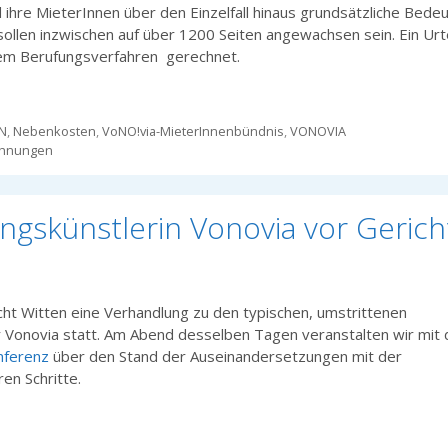
d ihre MieterInnen über den Einzelfall hinaus grundsätzliche Bede
sollen inzwischen auf über 1200 Seiten angewachsen sein. Ein Urte
nem Berufungsverfahren gerechnet.
N
,
Nebenkosten
,
VoNO!via-MieterInnenbündnis
,
VONOVIA
chnungen
ngskünstlerin Vonovia vor Gerich
ht Witten eine Verhandlung zu den typischen, umstrittenen
Vonovia statt. Am Abend desselben Tagen veranstalten wir mit
nferenz
über den Stand der Auseinandersetzungen mit der
en Schritte.