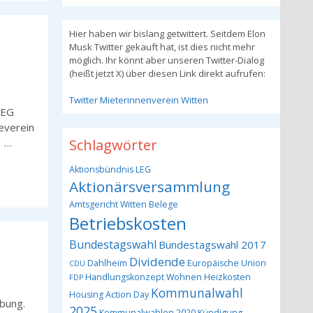
Hier haben wir bislang getwittert. Seitdem Elon
Musk Twitter gekauft hat, ist dies nicht mehr
möglich. Ihr könnt aber unseren Twitter-Dialog
(heißt jetzt X) über diesen Link direkt aufrufen:
Twitter Mieterinnenverein Witten
LEG
neverein
Schlagwörter
: …
Aktionsbündnis LEG
Aktionärsversammlung
Amtsgericht Witten
Belege
Betriebskosten
Bundestagswahl
Bundestagswahl 2017
Dividende
Dahlheim
Europäische Union
CDU
Handlungskonzept Wohnen
Heizkosten
FDP
Kommunalwahl
Housing Action Day
ebung.
2025
Kommunalwahlen 2020
Kündigung