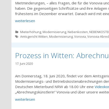
Mietminderungen, – alles Fragen, die für die Vonovia un
haben. Die gegenseitigen Schriftsätze und ihre Anlagen 
frühestens im Dezember erwartet. Danach wird mit ei
weiterlesen
Kategorien
Mieterhöhung
,
Modernisierung
,
Nebenkosten
,
NEBENKOSTE
Tags
Amtsgericht Witten
,
Modernisierung
,
Vonovia
,
Vonovia-Abre
Prozess in Witten: Abrechnu
17. Juni 2020
Am Donnerstag, 18. Juni 2020, findet vor dem Amtsgeric
Modernisierungs- und Betriebskostenabrechnungen der 
Deutschen Mieterbund NRW ab 18.00 Uhr eine
Videoko
„Abrechnungskünstlerin“ Vonovia und über unsere weiter
weiterlesen