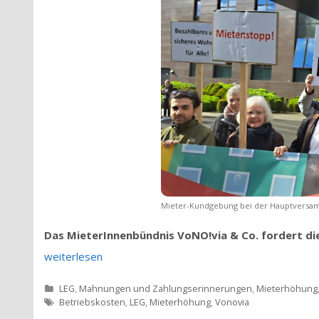
Mieter-Kundgebung bei der Hauptversam
Das MieterInnenbündnis VoNO!via & Co. fordert die
weiterlesen
Kategorien
LEG
,
Mahnungen und Zahlungserinnerungen
,
Mieterhöhung
Tags
Betriebskosten
,
LEG
,
Mieterhöhung
,
Vonovia