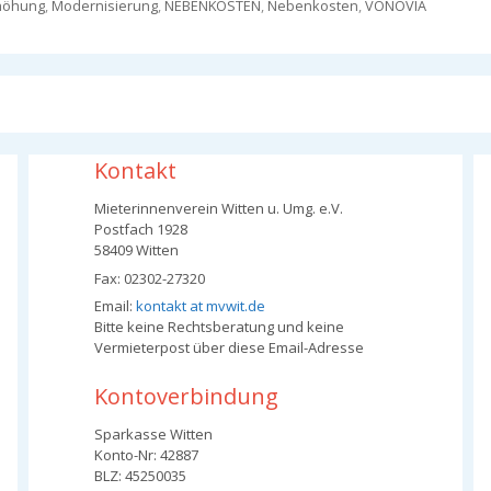
höhung
,
Modernisierung
,
NEBENKOSTEN
,
Nebenkosten
,
VONOVIA
Kontakt
Mieterinnenverein Witten u. Umg. e.V.
Postfach 1928
58409 Witten
Fax: 02302-27320
Email:
kontakt at mvwit.de
Bitte keine Rechtsberatung und keine
Vermieterpost über diese Email-Adresse
Kontoverbindung
Sparkasse Witten
Konto-Nr: 42887
BLZ: 45250035