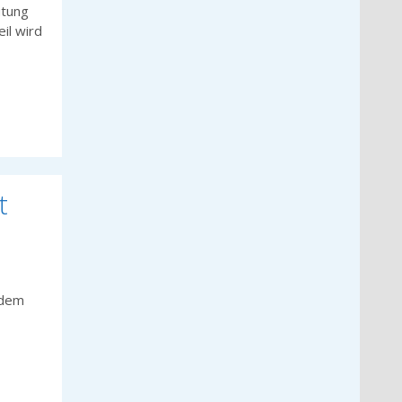
utung
il wird
t
 dem