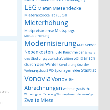
LEG
Mietendeckel
Mieten
Mieterabzocke ist ilLEGal
Mieterhöhung
Mietspiegel
Mietpreisbremse
Mietüberhöhung
Modernisierung
Multi-Sensor
Nebenkosten
Rauchmelder
noafd
Schwarz-
Solidarisch
Siedlungsgesellschaft Witten
Gelb
durch den Winter
Sondierung
Sozialer
Stadtrat
SPD
Spionagemelder
Wohnungsbau
Vonovia
Vonovia-
Abrechnungen
Wohnungsaufsicht
treit
Wohnungsbauförderung
Wohungsbausondervermögen
Zweite Miete
on