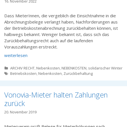
16. November 2022
Dass MieterInnen, die vergeblich die Einsichtnahme in die
Abrechnungsbelege verlangt haben, Nachforderungen aus
der Betriebskostenabrechnung zurückbehalten können, ist
halbwegs bekannt. Weniger bekannt ist, dass sich das
Zurückbehaltungsrecht auch auf die laufenden
Vorauszahlungen erstreckt.
weiterlesen
Kategorien
ARCHIV RECHT
,
Nebenkosten
,
NEBENKOSTEN
,
solidarischer Winter
Tags
Betriebskosten
,
Nebenkosten
,
Zurückbehaltung
Vonovia-Mieter halten Zahlungen
zurück
20. November 2019
Mieterverein prüft Belege für Mieterhöhungen nach