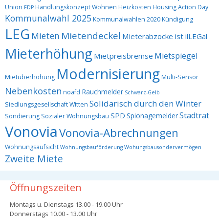
Union
Handlungskonzept Wohnen
Heizkosten
Housing Action Day
FDP
Kommunalwahl 2025
Kommunalwahlen 2020
Kündigung
LEG
Mietendeckel
Mieten
Mieterabzocke ist ilLEGal
Mieterhöhung
Mietspiegel
Mietpreisbremse
Modernisierung
Mietüberhöhung
Multi-Sensor
Nebenkosten
Rauchmelder
noafd
Schwarz-Gelb
Solidarisch durch den Winter
Siedlungsgesellschaft Witten
Stadtrat
SPD
Spionagemelder
Sondierung
Sozialer Wohnungsbau
Vonovia
Vonovia-Abrechnungen
Wohnungsaufsicht
Wohnungsbauförderung
Wohungsbausondervermögen
Zweite Miete
Öffnungszeiten
Montags u. Dienstags 13.00 - 19.00 Uhr
Donnerstags 10.00 - 13.00 Uhr