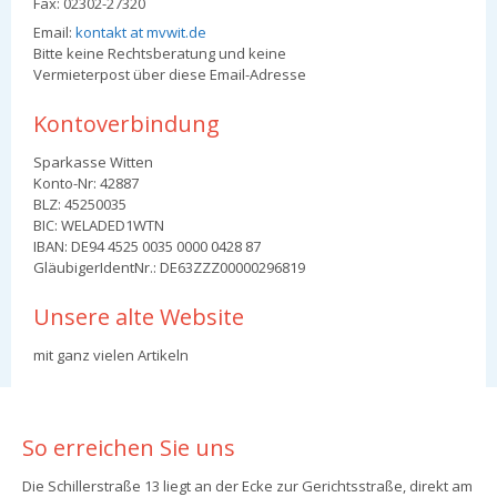
Fax: 02302-27320
Email:
kontakt at mvwit.de
Bitte keine Rechtsberatung und keine
Vermieterpost über diese Email-Adresse
Kontoverbindung
Sparkasse Witten
Konto-Nr: 42887
BLZ: 45250035
BIC: WELADED1WTN
IBAN: DE94 4525 0035 0000 0428 87
GläubigerIdentNr.: DE63ZZZ00000296819
Unsere alte Website
mit ganz vielen Artikeln
So erreichen Sie uns
Die Schillerstraße 13 liegt an der Ecke zur Gerichtsstraße, direkt am