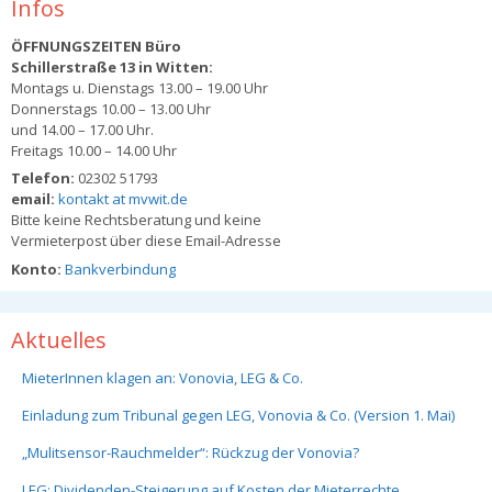
Infos
ÖFFNUNGSZEITEN Büro
Schillerstraße 13 in Witten:
Montags u. Dienstags 13.00 – 19.00 Uhr
Donnerstags 10.00 – 13.00 Uhr
und 14.00 – 17.00 Uhr.
Freitags 10.00 – 14.00 Uhr
Telefon:
02302 51793
email:
kontakt at mvwit.de
Bitte keine Rechtsberatung und keine
Vermieterpost über diese Email-Adresse
Konto:
Bankverbindung
Aktuelles
MieterInnen klagen an: Vonovia, LEG & Co.
Einladung zum Tribunal gegen LEG, Vonovia & Co. (Version 1. Mai)
„Mulitsensor-Rauchmelder“: Rückzug der Vonovia?
LEG: Dividenden-Steigerung auf Kosten der Mieterrechte