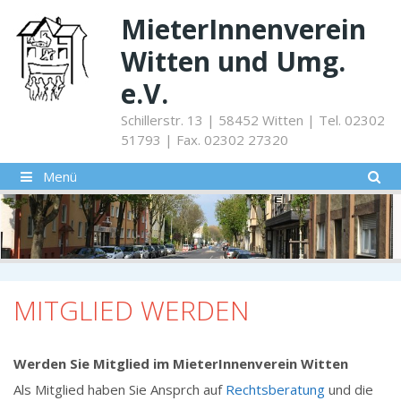
Springe
MieterInnenverein
zum
Inhalt
Witten und Umg.
e.V.
Schillerstr. 13 | 58452 Witten | Tel. 02302
51793 | Fax. 02302 27320
Menü
MITGLIED WERDEN
Werden Sie Mitglied im MieterInnenverein Witten
Als Mitglied haben Sie Ansprch auf
Rechtsberatung
und die