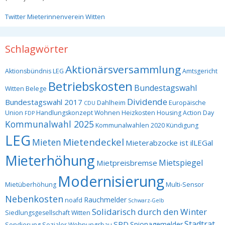
Twitter Mieterinnenverein Witten
Schlagwörter
Aktionärsversammlung
Aktionsbündnis LEG
Amtsgericht
Betriebskosten
Bundestagswahl
Witten
Belege
Dividende
Bundestagswahl 2017
Dahlheim
Europäische
CDU
Union
Handlungskonzept Wohnen
Heizkosten
Housing Action Day
FDP
Kommunalwahl 2025
Kommunalwahlen 2020
Kündigung
LEG
Mietendeckel
Mieten
Mieterabzocke ist ilLEGal
Mieterhöhung
Mietspiegel
Mietpreisbremse
Modernisierung
Mietüberhöhung
Multi-Sensor
Nebenkosten
Rauchmelder
noafd
Schwarz-Gelb
Solidarisch durch den Winter
Siedlungsgesellschaft Witten
Stadtrat
SPD
Spionagemelder
Sondierung
Sozialer Wohnungsbau