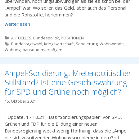
überwinden, noch unglaubwürdiger als sie es schon bei der
„Ampel“ war. Wo sollen das Geld, aber auch das Personal
und die Rohstoffe, herkommen?
weiterlesen
Kategorien
AKTUELLES
,
Bundespolitik
,
POSITIONEN
Tags
Bundestagswahl
,
Kriegswirtschaft
,
Sondierung
,
Wohnwende
,
Wohungsbausondervermögen
Ampel-Sondierung: Mietenpolitischer
Stillstand? Ist eine Gesichtswahrung
für SPD und Grüne noch möglich?
15. Oktober 2021
|Update, 17.10.21| Das “Sondierungspapier” von SPD,
Grünen und FDP für die Bildung einer neuen
Bundesregierung weckt wenig Hoffnung, dass die „Ampel“
die sich zuspitzenden Wohnungsprobleme in den Griff