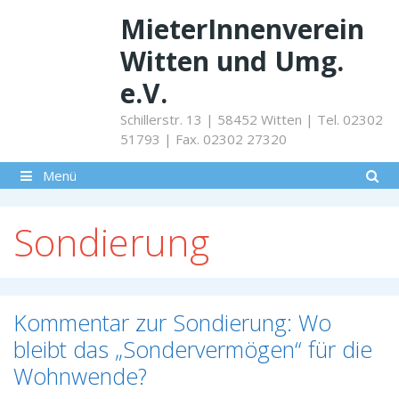
Springe
MieterInnenverein
zum
Inhalt
Witten und Umg.
e.V.
Schillerstr. 13 | 58452 Witten | Tel. 02302
51793 | Fax. 02302 27320
Menü
Sondierung
Kommentar zur Sondierung: Wo
bleibt das „Sondervermögen“ für die
Wohnwende?