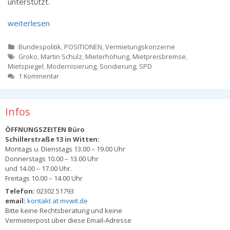
unterstützt.
weiterlesen
Kategorien
Bundespolitik
,
POSITIONEN
,
Vermietungskonzerne
Tags
Groko
,
Martin Schulz
,
Mieterhöhung
,
Mietpreisbremse
,
Mietspiegel
,
Modernisierung
,
Sondierung
,
SPD
1 Kommentar
Infos
ÖFFNUNGSZEITEN Büro
Schillerstraße 13 in Witten:
Montags u. Dienstags 13.00 – 19.00 Uhr
Donnerstags 10.00 – 13.00 Uhr
und 14.00 – 17.00 Uhr.
Freitags 10.00 – 14.00 Uhr
Telefon:
02302 51793
email:
kontakt at mvwit.de
Bitte keine Rechtsberatung und keine
Vermieterpost über diese Email-Adresse