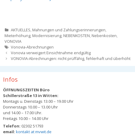
Kategorien
AKTUELLES
,
Mahnungen und Zahlungserinnerungen
,
Mieterhöhung
,
Modernisierung
,
NEBENKOSTEN
,
Nebenkosten
,
VONOVIA
Tags
Vonovia-Abrechnungen
Beitrags-
Vonovia verweigert Einsichtnahme endgültig
Navigation
VONOVIA-Abrechnungen: nicht prüffähig, fehlerhaft und überhöht
Infos
ÖFFNUNGSZEITEN Büro
Schillerstraße 13 in Witten:
Montags u. Dienstags 13.00 – 19.00 Uhr
Donnerstags 10.00 – 13.00 Uhr
und 14.00 – 17.00 Uhr.
Freitags 10.00 – 14.00 Uhr
Telefon:
02302 51793
email:
kontakt at mvwit.de