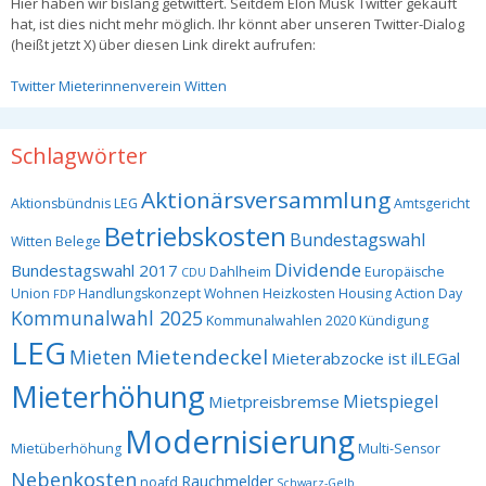
Hier haben wir bislang getwittert. Seitdem Elon Musk Twitter gekauft
hat, ist dies nicht mehr möglich. Ihr könnt aber unseren Twitter-Dialog
(heißt jetzt X) über diesen Link direkt aufrufen:
Twitter Mieterinnenverein Witten
Schlagwörter
Aktionärsversammlung
Aktionsbündnis LEG
Amtsgericht
Betriebskosten
Bundestagswahl
Witten
Belege
Dividende
Bundestagswahl 2017
Dahlheim
Europäische
CDU
Union
Handlungskonzept Wohnen
Heizkosten
Housing Action Day
FDP
Kommunalwahl 2025
Kommunalwahlen 2020
Kündigung
LEG
Mietendeckel
Mieten
Mieterabzocke ist ilLEGal
Mieterhöhung
Mietspiegel
Mietpreisbremse
Modernisierung
Mietüberhöhung
Multi-Sensor
Nebenkosten
Rauchmelder
noafd
Schwarz-Gelb