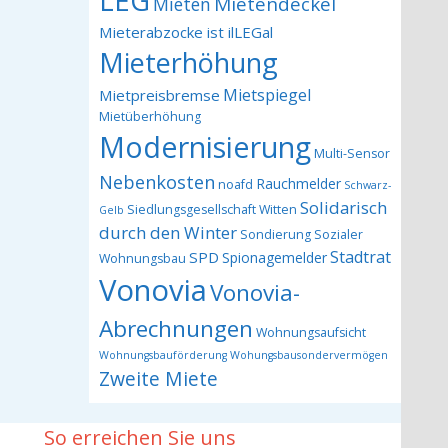
LEG
Mietendeckel
Mieten
Mieterabzocke ist ilLEGal
Mieterhöhung
Mietspiegel
Mietpreisbremse
Mietüberhöhung
Modernisierung
Multi-Sensor
Nebenkosten
Rauchmelder
noafd
Schwarz-
Solidarisch
Siedlungsgesellschaft Witten
Gelb
durch den Winter
Sondierung
Sozialer
Stadtrat
SPD
Spionagemelder
Wohnungsbau
Vonovia
Vonovia-
Abrechnungen
Wohnungsaufsicht
Wohnungsbauförderung
Wohungsbausondervermögen
Zweite Miete
So erreichen Sie uns