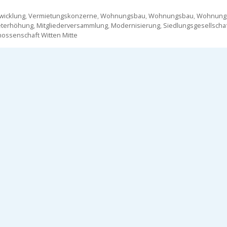
wicklung
,
Vermietungskonzerne
,
Wohnungsbau
,
Wohnungsbau
,
Wohnungs
eterhöhung
,
Mitgliederversammlung
,
Modernisierung
,
Siedlungsgesellschaf
ssenschaft Witten Mitte