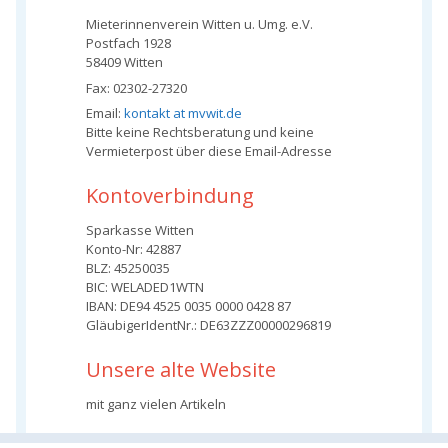
Mieterinnenverein Witten u. Umg. e.V.
Postfach 1928
58409 Witten
Fax: 02302-27320
Email:
kontakt at mvwit.de
Bitte keine Rechtsberatung und keine
Vermieterpost über diese Email-Adresse
Kontoverbindung
Sparkasse Witten
Konto-Nr: 42887
BLZ: 45250035
BIC: WELADED1WTN
IBAN: DE94 4525 0035 0000 0428 87
GläubigerIdentNr.: DE63ZZZ00000296819
Unsere alte Website
mit ganz vielen Artikeln