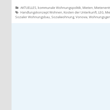
Kategorien
AKTUELLES
,
kommunale Wohnungspolitik
,
Mieten
,
Mietenent
Tags
Handlungskonzept Wohnen
,
Kosten der Unterkunft
,
LEG
,
Mi
Sozialer Wohnungsbau
,
Sozialwohnung
,
Vonovia
,
Wohnungsgeno