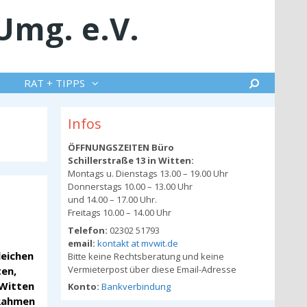
Umg. e.V.
Suche
RAT + TIPPS
Infos
ÖFFNUNGSZEITEN Büro
Schillerstraße 13 in Witten:
Montags u. Dienstags 13.00 – 19.00 Uhr
Donnerstags 10.00 – 13.00 Uhr
und 14.00 – 17.00 Uhr.
Freitags 10.00 – 14.00 Uhr
Telefon:
02302 51793
email:
kontakt at mvwit.de
leichen
Bitte keine Rechtsberatung und keine
Vermieterpost über diese Email-Adresse
en,
 Witten
Konto:
Bankverbindung
 Rahmen