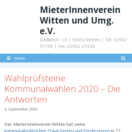
Springe
MieterInnenverein
zum
Inhalt
Witten und Umg.
e.V.
Schillerstr. 13 | 58452 Witten | Tel. 02302
51793 | Fax. 02302 27320
Menü
Wahlprüfsteine
Kommunalwahlen 2020 – Die
Antworten
4. September 2020
Der MieterInnenverein Witten hat seine
kommunalpolitischen Erwartungen und Forderungen
in 22