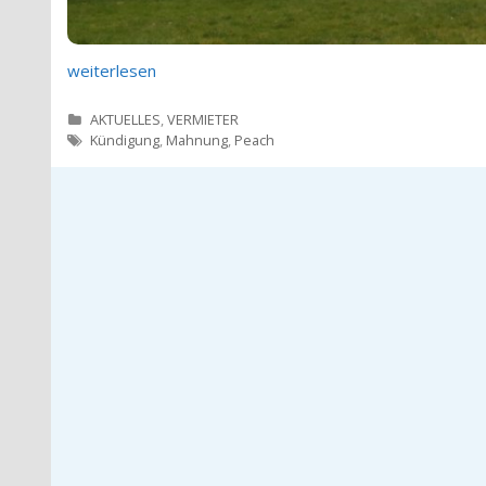
weiterlesen
Kategorien
AKTUELLES
,
VERMIETER
Tags
Kündigung
,
Mahnung
,
Peach