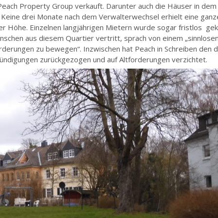
ach Property Group verkauft. Darunter auch die Häuser in dem
Keine drei Monate nach dem Verwalterwechsel erhielt eine ganz
er Höhe. Einzelnen langjährigen Mietern wurde sogar fristlos gek
enschen aus diesem Quartier vertritt, sprach von einem „sinnlose
rderungen zu bewegen“. Inzwischen hat Peach in Schreiben den 
ündigungen zurückgezogen und auf Altforderungen verzichtet.