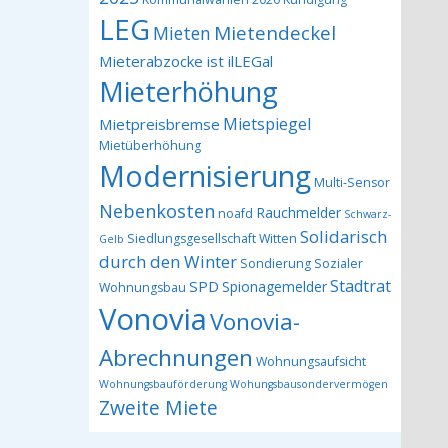
LEG
Mietendeckel
Mieten
Mieterabzocke ist ilLEGal
Mieterhöhung
Mietspiegel
Mietpreisbremse
Mietüberhöhung
Modernisierung
Multi-Sensor
Nebenkosten
Rauchmelder
noafd
Schwarz-
Solidarisch
Siedlungsgesellschaft Witten
Gelb
durch den Winter
Sondierung
Sozialer
Stadtrat
SPD
Spionagemelder
Wohnungsbau
Vonovia
Vonovia-
Abrechnungen
Wohnungsaufsicht
Wohnungsbauförderung
Wohungsbausondervermögen
Zweite Miete