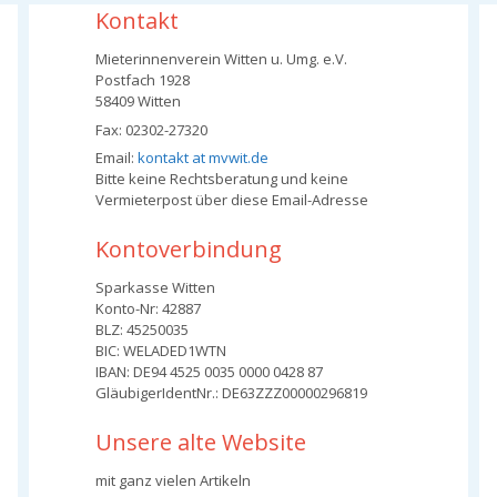
Kontakt
Mieterinnenverein Witten u. Umg. e.V.
Postfach 1928
58409 Witten
Fax: 02302-27320
Email:
kontakt at mvwit.de
Bitte keine Rechtsberatung und keine
Vermieterpost über diese Email-Adresse
Kontoverbindung
Sparkasse Witten
Konto-Nr: 42887
BLZ: 45250035
BIC: WELADED1WTN
IBAN: DE94 4525 0035 0000 0428 87
GläubigerIdentNr.: DE63ZZZ00000296819
Unsere alte Website
mit ganz vielen Artikeln