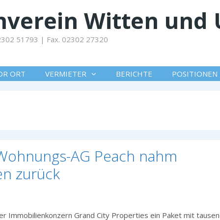
verein Witten und 
 02302 51793 | Fax. 02302 27320
OR ORT
VERMIETER
BERICHTE
POSITIONEN
r Wohnungs-AG Peach nahm
n zurück
r Immobilienkonzern Grand City Properties ein Paket mit tause