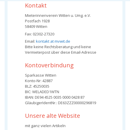
Kontakt
Mieterinnenverein Witten u. Umg. e.V.
Postfach 1928
58409 Witten
Fax: 02302-27320
Email:
kontakt at mvwit.de
Bitte keine Rechtsberatung und keine
Vermieterpost über diese Email-Adresse
Kontoverbindung
Sparkasse Witten
Konto-Nr: 42887
BLZ: 45250035
BIC: WELADED1WTN
IBAN: DE94 4525 0035 0000 0428 87
GläubigerIdentNr.: DE63ZZZ00000296819
Unsere alte Website
mit ganz vielen Artikeln