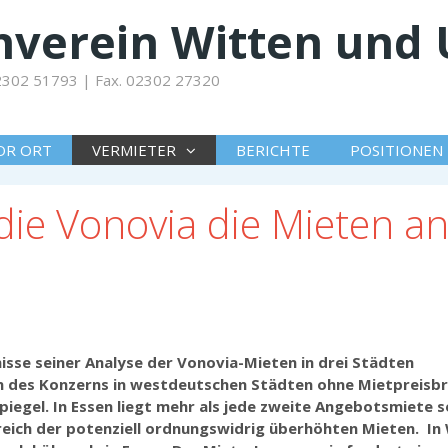
verein Witten und 
 02302 51793 | Fax. 02302 27320
OR ORT
VERMIETER
BERICHTE
POSITIONEN
 die Vonovia die Mieten an
sse seiner Analyse der Vonovia-Mieten in drei Städten
en des Konzerns in westdeutschen Städten ohne Mietpreisb
piegel.
In Essen liegt mehr als jede zweite Angebotsmiete 
reich der potenziell ordnungswidrig überhöhten Mieten. In