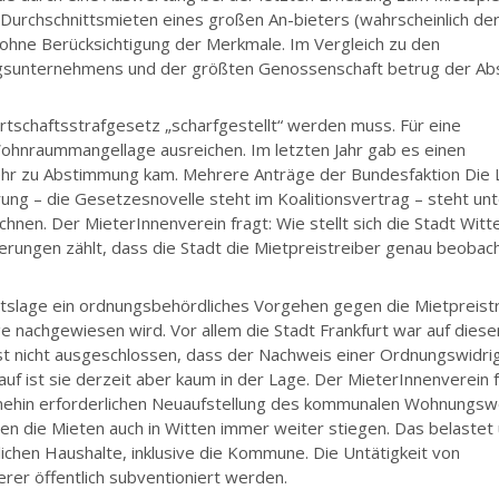
n Durchschnittsmieten eines großen An-bieters (wahrscheinlich de
 ohne Berücksichtigung der Merkmale. Im Vergleich zu den
unternehmens und der größten Genossenschaft betrug der Ab
rtschaftsstrafgesetz „scharfgestellt“ werden muss. Für eine
Wohnraummangellage ausreichen. Im letzten Jahr gab es einen
hr zu Abstimmung kam. Mehrere Anträge der Bundesfaktion Die 
g – die Gesetzesnovelle steht im Koalitionsvertrag – steht unt
hnen. Der MieterInnenverein fragt: Wie stellt sich die Stadt Witt
derungen zählt, dass die Stadt die Mietpreistreiber genau beobac
tslage ein ordnungsbehördliches Vorgehen gegen die Mietpreist
ge nachgewiesen wird. Vor allem die Stadt Frankfurt war auf dies
n ist nicht ausgeschlossen, dass der Nachweis einer Ordnungswidri
rauf ist sie derzeit aber kaum in der Lage. Der MieterInnenverein 
hnehin erforderlichen Neuaufstellung des kommunalen Wohnungsw
en die Mieten auch in Witten immer weiter stiegen. Das belastet
ichen Haushalte, inklusive die Kommune. Die Untätigkeit von
rer öffentlich subventioniert werden.