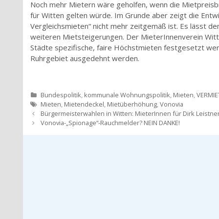
Noch mehr Mietern wäre geholfen, wenn die Mietpreisb
für Witten gelten würde. Im Grunde aber zeigt die Ent
Vergleichsmieten“ nicht mehr zeitgemäß ist. Es lässt de
weiteren Mietsteigerungen. Der MieterInnenverein Witt
Städte spezifische, faire Höchstmieten festgesetzt we
Ruhrgebiet ausgedehnt werden.
Kategorien
Bundespolitik
,
kommunale Wohnungspolitik
,
Mieten
,
VERMIE
Tags
Mieten
,
Mietendeckel
,
Mietüberhöhung
,
Vonovia
Beitrags-
Bürgermeisterwahlen in Witten: MieterInnen für Dirk Leistne
Navigation
Vonovia-„Spionage“-Rauchmelder? NEIN DANKE!