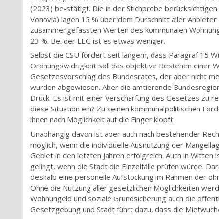
(2023) be-stätigt. Die in der Stichprobe berücksichtige
Vonovia) lagen 15 % über dem Durschnitt aller Anbieter
zusammengefassten Werten des kommunalen Wohnungs
23 %. Bei der LEG ist es etwas weniger.
Selbst die CSU fordert seit langem, dass Paragraf 15 Wi
Ordnungswidrigkeit soll das objektive Bestehen einer 
Gesetzesvorschlag des Bundesrates, der aber nicht me
wurden abgewiesen. Aber die amtierende Bundesregierun
Druck. Es ist mit einer Verschärfung des Gesetzes zu rec
diese Situation ein? Zu seinen kommunalpolitischen For
ihnen nach Möglichkeit auf die Finger klopft
Unabhängig davon ist aber auch nach bestehender Rech
möglich, wenn die individuelle Ausnutzung der Mangella
Gebiet in den letzten Jahren erfolgreich. Auch in Witte
gelingt, wenn die Stadt die Einzelfälle prüfen würde. Da
deshalb eine personelle Aufstockung im Rahmen der o
Ohne die Nutzung aller gesetzlichen Möglichkeiten werd
Wohnungeld und soziale Grundsicherung auch die öffentl
Gesetzgebung und Stadt führt dazu, dass die Mietwuche