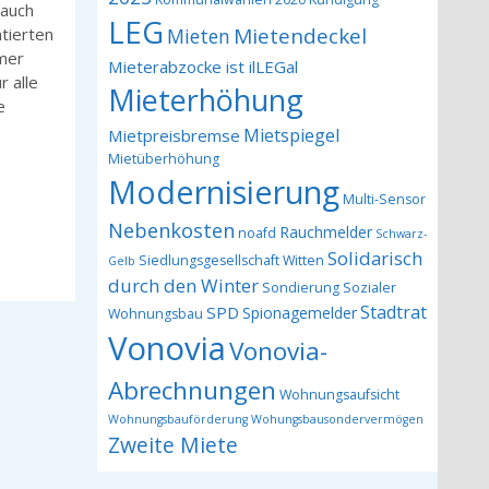
 auch
LEG
Mietendeckel
Mieten
tierten
mmer
Mieterabzocke ist ilLEGal
 alle
Mieterhöhung
e
Mietspiegel
Mietpreisbremse
Mietüberhöhung
Modernisierung
Multi-Sensor
Nebenkosten
Rauchmelder
noafd
Schwarz-
Solidarisch
Siedlungsgesellschaft Witten
Gelb
durch den Winter
Sondierung
Sozialer
Stadtrat
SPD
Spionagemelder
Wohnungsbau
Vonovia
Vonovia-
Abrechnungen
Wohnungsaufsicht
Wohnungsbauförderung
Wohungsbausondervermögen
Zweite Miete