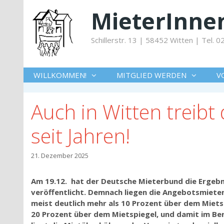
Springe
MieterInnen
zum
Inhalt
Schillerstr. 13 | 58452 Witten | Tel.
WILLKOMMEN!
MITGLIED WERDEN
V
Auch in Witten treibt
seit Jahren!
21. Dezember 2025
Am 19.12. hat der Deutsche Mieterbund die Ergebni
veröffentlicht. Demnach liegen die Angebotsmiet
meist deutlich mehr als 10 Prozent über dem Miets
20 Prozent über dem Mietspiegel, und damit im Be