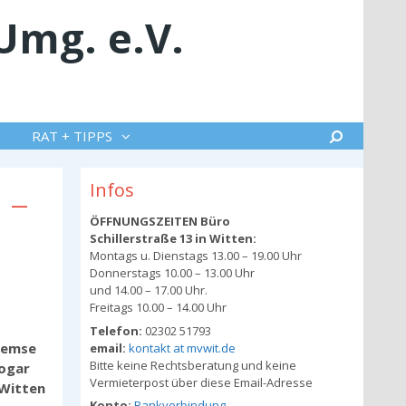
Umg. e.V.
Suche
RAT + TIPPS
 –
Infos
ÖFFNUNGSZEITEN Büro
Schillerstraße 13 in Witten:
Montags u. Dienstags 13.00 – 19.00 Uhr
Donnerstags 10.00 – 13.00 Uhr
und 14.00 – 17.00 Uhr.
Freitags 10.00 – 14.00 Uhr
Telefon:
02302 51793
remse
email:
kontakt at mvwit.de
Bitte keine Rechtsberatung und keine
sogar
Vermieterpost über diese Email-Adresse
 Witten
Konto:
Bankverbindung