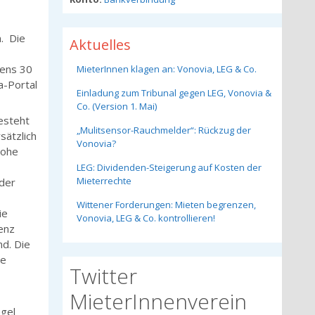
n. Die
Aktuelles
tens 30
MieterInnen klagen an: Vonovia, LEG & Co.
a-Portal
Einladung zum Tribunal gegen LEG, Vonovia &
Co. (Version 1. Mai)
besteht
„Mulitsensor-Rauchmelder“: Rückzug der
sätzlich
Vonovia?
hohe
LEG: Dividenden-Steigerung auf Kosten der
Mieterrechte
ider
Wittener Forderungen: Mieten begrenzen,
ie
Vonovia, LEG & Co. kontrollieren!
enz
d. Die
ie
Twitter
MieterInnenverein
egel