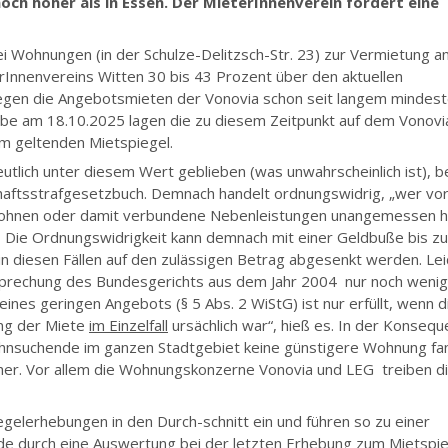
och höher als in Essen. Der MieterInnenverein fordert eine
.
wei Wohnungen (in der Schulze-Delitzsch-Str. 23) zur Vermietung a
rInnenvereins Witten 30 bis 43 Prozent über den aktuellen
egen die Angebotsmieten der Vonovia schon seit langem mindes
obe am 18.10.2025 lagen die zu diesem Zeitpunkt auf dem Vonovi
 geltenden Mietspiegel.
deutlich unter diesem Wert geblieben (was unwahrscheinlich ist), 
aftsstrafgesetzbuch. Demnach handelt ordnungswidrig, „wer vor
 Wohnen oder damit verbundene Nebenleistungen unangemessen 
“ Die Ordnungswidrigkeit kann demnach mit einer Geldbuße bis zu
n diesen Fällen auf den zulässigen Betrag abgesenkt werden. Le
htsprechung des Bundesgerichts aus dem Jahr 2004 nur noch wenig
es geringen Angebots (§ 5 Abs. 2 WiStG) ist nur erfüllt, wenn d
ng der Miete
im Einzelfall
ursächlich war“, hieß es. In der Konsequ
hnsuchende im ganzen Stadtgebiet keine günstigere Wohnung fan
cher. Vor allem die Wohnungskonzerne Vonovia und LEG treiben d
gelerhebungen in den Durch-schnitt ein und führen so zu einer
de durch eine Auswertung bei der letzten Erhebung zum Mietspi