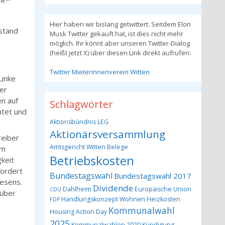
r
Hier haben wir bislang getwittert. Seitdem Elon
stand
Musk Twitter gekauft hat, ist dies nicht mehr
möglich. Ihr könnt aber unseren Twitter-Dialog
(heißt jetzt X) über diesen Link direkt aufrufen:
Twitter Mieterinnenverein Witten
Linke
er
en auf
Schlagwörter
htet und
Aktionsbündnis LEG
Aktionärsversammlung
reiber
Amtsgericht Witten
Belege
em
Betriebskosten
gkeit
fordert
Bundestagswahl
Bundestagswahl 2017
esens.
Dividende
Dahlheim
Europäische Union
CDU
 über
Handlungskonzept Wohnen
Heizkosten
FDP
Kommunalwahl
Housing Action Day
2025
Kommunalwahlen 2020
Kündigung