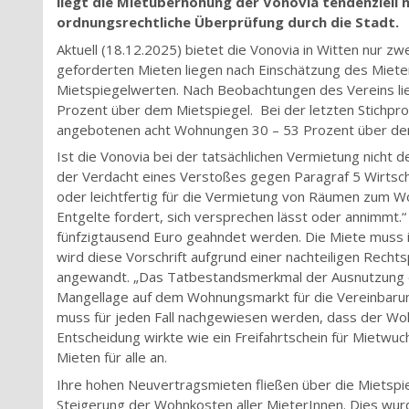
liegt die Mietüberhöhung der Vonovia tendenziell n
ordnungsrechtliche Überprüfung durch die Stadt
Aktuell (18.12.2025) bietet die Vonovia in Witten nur z
geforderten Mieten liegen nach Einschätzung des Miete
Mietspiegelwerten. Nach Beobachtungen des Vereins li
Prozent über dem Mietspiegel. Bei der letzten Stichpr
angebotenen acht Wohnungen 30 – 53 Prozent über dem
Ist die Vonovia bei der tatsächlichen Vermietung nicht 
der Verdacht eines Verstoßes gegen Paragraf 5 Wirtsch
oder leichtfertig für die Vermietung von Räumen zum
Entgelte fordert, sich versprechen lässt oder annimmt.
fünfzigtausend Euro geahndet werden. Die Miete muss i
wird diese Vorschrift aufgrund einer nachteiligen Rec
angewandt. „Das Tatbestandsmerkmal der Ausnutzung ein
Mangellage auf dem Wohnungsmarkt für die Vereinbaru
muss für jeden Fall nachgewiesen werden, dass der Wo
Entscheidung wirkte wie ein Freifahrtschein für Mietwu
Mieten für alle an.
Ihre hohen Neuvertragsmieten fließen über die Mietspie
Steigerung der Wohnkosten aller MieterInnen. Dies wur