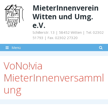
Springe
MieterInnenverein
zum
Inhalt
Witten und Umg.
e.V.
Schillerstr. 13 | 58452 Witten | Tel. 02302
51793 | Fax. 02302 27320
Menü
VoNo!via
MieterInnenversamml
ung