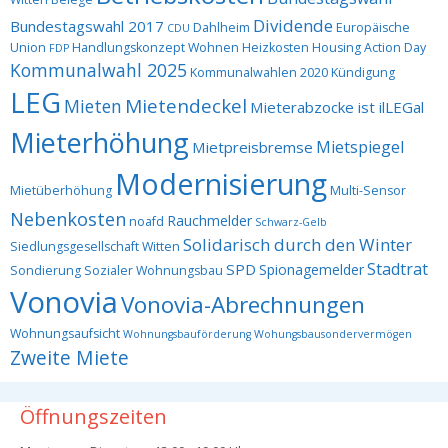
Dividende
Bundestagswahl 2017
Dahlheim
Europäische
CDU
Union
Handlungskonzept Wohnen
Heizkosten
Housing Action Day
FDP
Kommunalwahl 2025
Kommunalwahlen 2020
Kündigung
LEG
Mietendeckel
Mieten
Mieterabzocke ist ilLEGal
Mieterhöhung
Mietspiegel
Mietpreisbremse
Modernisierung
Mietüberhöhung
Multi-Sensor
Nebenkosten
Rauchmelder
noafd
Schwarz-Gelb
Solidarisch durch den Winter
Siedlungsgesellschaft Witten
Stadtrat
SPD
Spionagemelder
Sondierung
Sozialer Wohnungsbau
Vonovia
Vonovia-Abrechnungen
Wohnungsaufsicht
Wohnungsbauförderung
Wohungsbausondervermögen
Zweite Miete
Öffnungszeiten