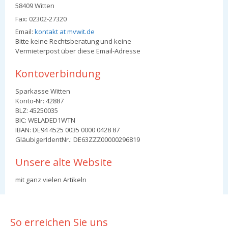
58409 Witten
Fax: 02302-27320
Email:
kontakt at mvwit.de
Bitte keine Rechtsberatung und keine
Vermieterpost über diese Email-Adresse
Kontoverbindung
Sparkasse Witten
Konto-Nr: 42887
BLZ: 45250035
BIC: WELADED1WTN
IBAN: DE94 4525 0035 0000 0428 87
GläubigerIdentNr.: DE63ZZZ00000296819
Unsere alte Website
mit ganz vielen Artikeln
So erreichen Sie uns