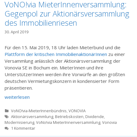
VoNO!via MieterInnenversammlung:
Gegenpol zur Aktionärsversammlung
des Immobilienriesen
30. April 2019
Für den 15. Mai 2019, 18 Uhr laden Mieterbund und die
Plattform der kritischen ImmobilienaktionärInnen
zu einer
Versammlung anlässlich der Aktionärsversammlung der
Vonovia SE in Bochum ein. MieterInnen und ihre
UnterstützerInnen werden ihre Vorwürfe an den größten
deutschen Vermietungskonzern in kondensierter Form
präsentieren.
weiterlesen
Kategorien
VoNO!via-MieterInnenbündnis
,
VONOVIA
Tags
Aktionärsversammlung
,
Betriebskosten
,
Dividende
,
Modernisierung
,
VoNo!via MieterInnenversammlung
,
Vonovia
1 Kommentar